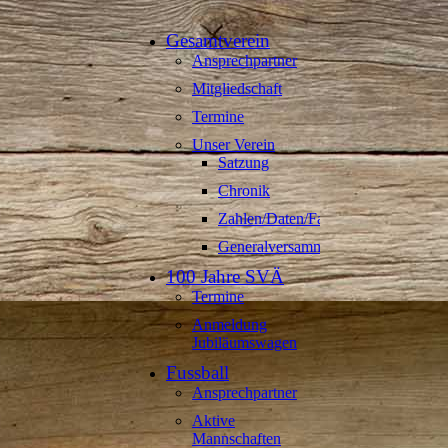
Gesamtverein
Ansprechpartner
Mitgliedschaft
Termine
Unser Verein
Satzung
Chronik
Zahlen/Daten/Fakten
Generalversammlungen
100 Jahre SVÄ
Termine
Anmeldung
Jubiläumswagen
Fussball
Ansprechpartner
Aktive
Mannschaften