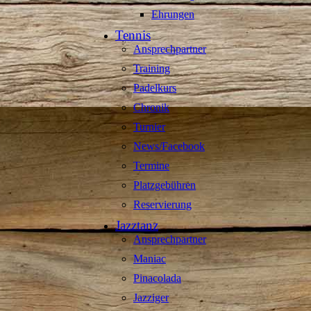
Ehrungen
Tennis
Ansprechpartner
Training
Padelkurs
Chronik
Turnier
News/Facebook
Termine
Platzgebühren
Reservierung
Jazztanz
Ansprechpartner
Maniac
Pinacolada
Jazziger