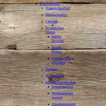
Tischtennis
Ansprechpartner
Mannschaften
Chronik
Neuigkeiten
(Blog)
interne
Berichte
Bezirk
Donau
Schlüsseldienst
(Doodle)
Termine
Nachtturnier
Zahlen/Daten/Fakten
Vereinsmeister
Vereinsmeister
Jugend
Abteilungsberichte