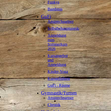
Funkys
Bambinis
GuFi
Ansprechpartner
Selbstbehauptungskurse
Anmeldung
zum
Sommerkurs
2026
Kursangebot
und
Anmeldung
Kinder-Yoga
Kursgebühren
GuFi - Räume
Gymnastik/Turnen
Ansprechpartner
Chronik