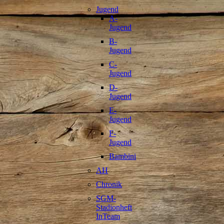
Jugend
A-
Jugend
B-
Jugend
C-
Jugend
D-
Jugend
E-
Jugend
F-
Jugend
Bambini
AH
Chronik
SGM-
Stadionheft
InTeam