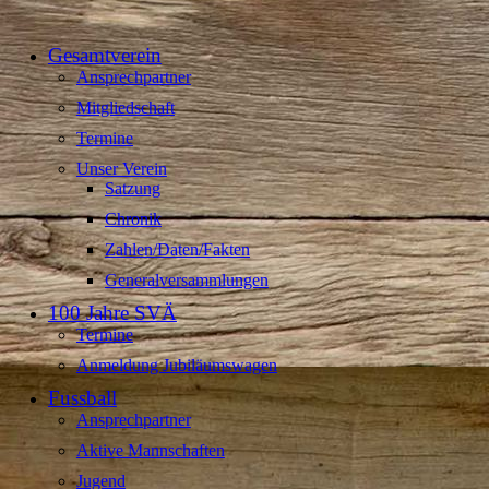
Gesamtverein
Ansprechpartner
Mitgliedschaft
Termine
Unser Verein
Satzung
Chronik
Zahlen/Daten/Fakten
Generalversammlungen
100 Jahre SVÄ
Termine
Anmeldung Jubiläumswagen
Fussball
Ansprechpartner
Aktive Mannschaften
Jugend