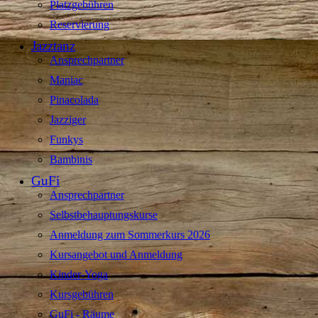
Platzgebühren
Reservierung
Jazztanz
Ansprechpartner
Maniac
Pinacolada
Jazziger
Funkys
Bambinis
GuFi
Ansprechpartner
Selbstbehauptungskurse
Anmeldung zum Sommerkurs 2026
Kursangebot und Anmeldung
Kinder-Yoga
Kursgebühren
GuFi - Räume