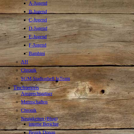
A-Jugend
B-Jugend
C-Jugend
D-Jugend
E-Jugend
F-Jugend
Bambini
AH
Chronik
SGM-Stadionheft InTeam
Tischtennis
Ansprechpartner
Mannschaften
Chronik
Neuigkeiten (Blog)
interne Berichte
Bezirk Donau