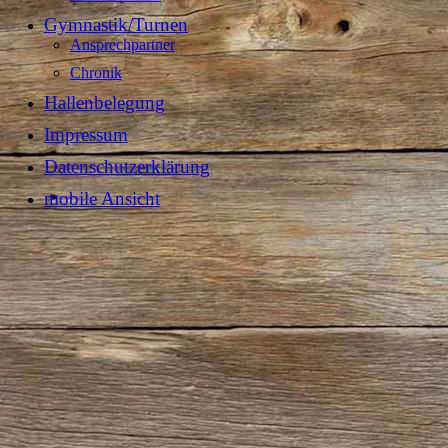
Gymnastik/Turnen
Ansprechpartner
Chronik
Hallenbelegung
Impressum
Datenschutzerklärung
mobile Ansicht