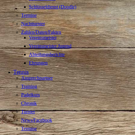
Schlüsseldienst (Doodle)
Termine
Nachtturnier
Zahlen/Daten/Fakten
Vereinsmeister
Vereinsmeister Jugend
Abteilungsberichte
Ehrungen
Tennis
Ansprechpartner
Training
Padelkurs
Chronik
Turnier
News/Facebook
Termine