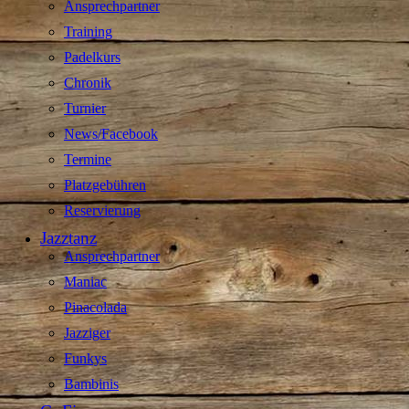
Ansprechpartner
Training
Padelkurs
Chronik
Turnier
News/Facebook
Termine
Platzgebühren
Reservierung
Jazztanz
Ansprechpartner
Maniac
Pinacolada
Jazziger
Funkys
Bambinis