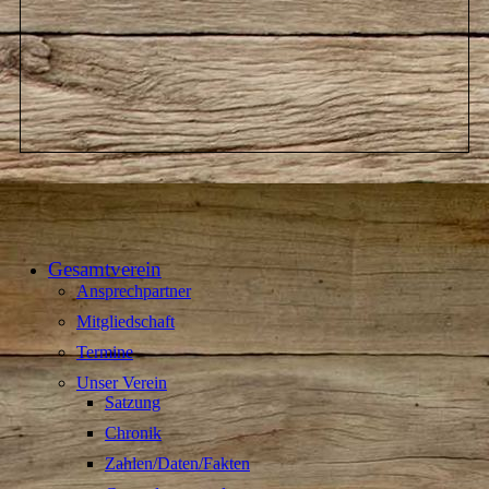
Gesamtverein
Ansprechpartner
Mitgliedschaft
Termine
Unser Verein
Satzung
Chronik
Zahlen/Daten/Fakten