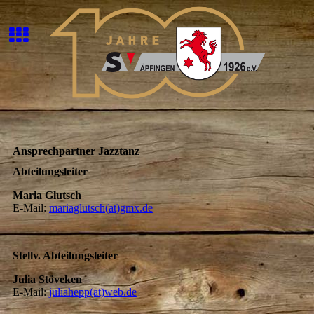
Ansprechpartner Jazztanz
Abteilungsleiter
Maria Glutsch
E-Mail:
mariaglutsch(at)gmx.de
Stellv. Abteilungsleiter
Julia Stöveken
E-Mail:
juliahepp(at)web.de