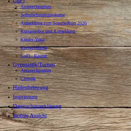
GuFi
Ansprechpartner
Selbstbehauptungskurse
Anmeldung zum Sommerkurs 2026
Kursangebot und Anmeldung
Kinder-Yoga
Kursgebühren
GuFi - Räume
Gymnastik/Turnen
Ansprechpartner
Chronik
Hallenbelegung
Impressum
Datenschutzerklärung
mobile Ansicht