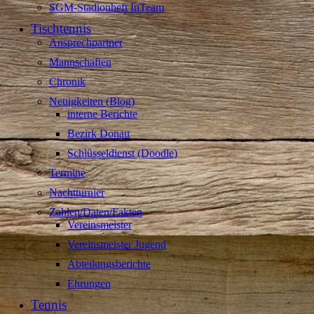
SGM-Stadionheft InTeam
Tischtennis
Ansprechpartner
Mannschaften
Chronik
Neuigkeiten (Blog)
interne Berichte
Bezirk Donau
Schlüsseldienst (Doodle)
Termine
Nachtturnier
Zahlen/Daten/Fakten
Vereinsmeister
Vereinsmeister Jugend
Abteilungsberichte
Ehrungen
Tennis