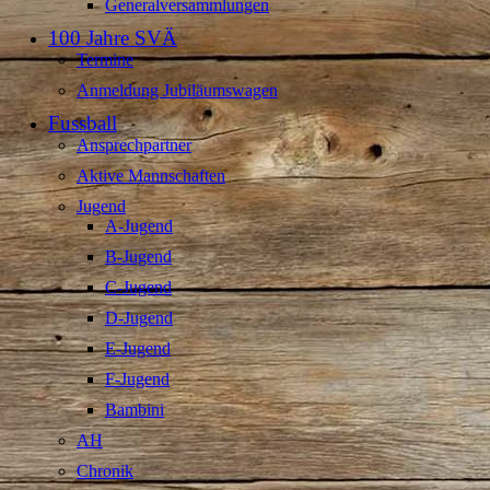
Generalversammlungen
100 Jahre SVÄ
Termine
Anmeldung Jubiläumswagen
Fussball
Ansprechpartner
Aktive Mannschaften
Jugend
A-Jugend
B-Jugend
C-Jugend
D-Jugend
E-Jugend
F-Jugend
Bambini
AH
Chronik