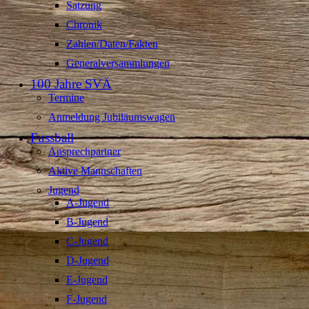
Satzung
Chronik
Zahlen/Daten/Fakten
Generalversammlungen
100 Jahre SVÄ
Termine
Anmeldung Jubiläumswagen
Fussball
Ansprechpartner
Aktive Mannschaften
Jugend
A-Jugend
B-Jugend
C-Jugend
D-Jugend
E-Jugend
F-Jugend