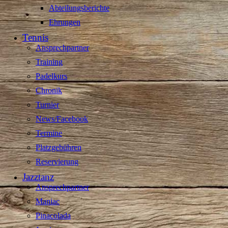
Abteilungsberichte
Ehrungen
Tennis
Ansprechpartner
Training
Padelkurs
Chronik
Turnier
News/Facebook
Termine
Platzgebühren
Reservierung
Jazztanz
Ansprechpartner
Maniac
Pinacolada