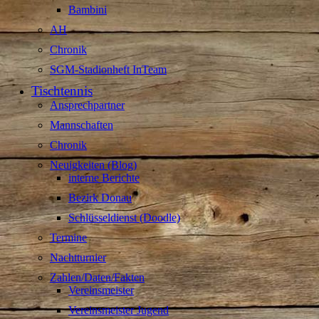
Bambini
AH
Chronik
SGM-Stadionheft InTeam
Tischtennis
Ansprechpartner
Mannschaften
Chronik
Neuigkeiten (Blog)
interne Berichte
Bezirk Donau
Schlüsseldienst (Doodle)
Termine
Nachtturnier
Zahlen/Daten/Fakten
Vereinsmeister
Vereinsmeister Jugend