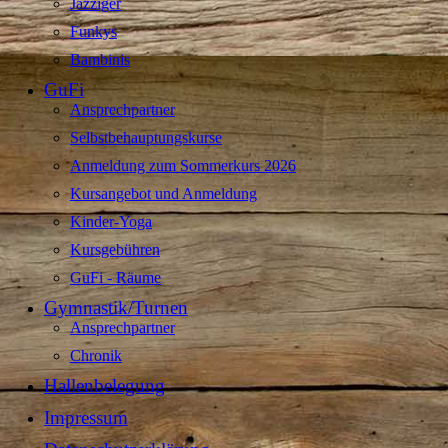
Jazziger
Funkys
Bambinis
GuFi
Ansprechpartner
Selbstbehauptungskurse
Anmeldung zum Sommerkurs 2026
Kursangebot und Anmeldung
Kinder-Yoga
Kursgebühren
GuFi - Räume
Gymnastik/Turnen
Ansprechpartner
Chronik
Hallenbelegung
Impressum